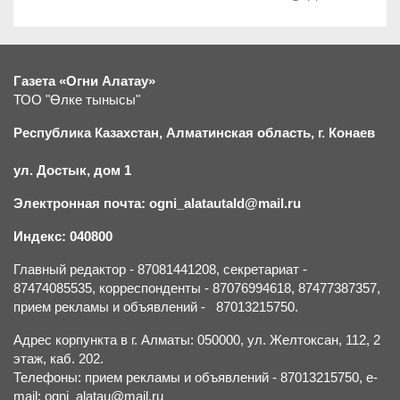
Газета «Огни Алатау»
ТОО "Өлке тынысы"
Республика Казахстан, Алматинская область, г.
К
онаев
ул. Достык, дом 1
Электронная почта: ogni_alatautald@mail.ru
Индекс: 040800
Главный редактор - 87081441208, секретариат -
87474085535, корреспонденты - 87076994618, 87477387357,
прием рекламы и объявлений - 87013215750.
Адрес корпункта в г. Алматы: 050000, ул. Желтоксан, 112, 2
этаж, каб. 202.
Телефоны: прием рекламы и объявлений - 87013215750, e-
mail: ogni_alatau@mail.ru