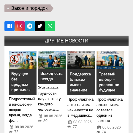
Закон и порядок
ДРУГИЕ НОВОСТИ
Выход есть
Будущее
Трезвый
Поддержка
всегда
без
выбор –
близких
вредных
уверенное
имеет
Жизненные
привычек
будущее
значение
трудности
случаются у
Подростковый
Профилактика
Профилактика
каждого
и юношеский
алкоголизма
алкоголизма
человека....
возраст –
остается
начинается не
время, когда
одной из
в медицинск...
08.08.2026
фо...
важных...
80
08.08.2026
77
08.08.2026
08.08.2026
72
74