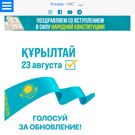
Конаев
+34C°