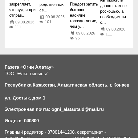
Автомобиль
закрепляет,
Предотвратить
родственных
давно стал не
что судья при
бытовое
св...
роскошью, а
отправ...
насилие
необходимым
09.08.2026
гораздо легче,
101
с...
09.08.2026
чем у...
111
09.08.2026
09.08.2026
111
95
Газета «Огни Алатау»
ТОО "Өлке тынысы"
Республика Казахстан, Алматинская область, г.
К
онаев
ул. Достык, дом 1
Электронная почта: ogni_alatautald@mail.ru
Индекс: 040800
Главный редактор - 87081441208, секретариат -