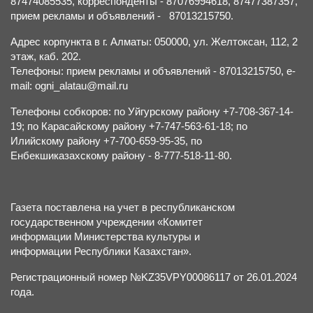
87474085535, корреспонденты - 87076994618, 87477387357,
прием рекламы и объявлений - 87013215750.
Адрес корпункта в г. Алматы: 050000, ул. Желтоксан, 112, 2
этаж, каб. 202.
Телефоны: прием рекламы и объявлений - 87013215750, e-
mail: ogni_alatau@mail.ru
Телефоны собкоров: по Уйгурскому району +7-708-367-14-
19; по Карасайскому району +7-747-563-61-18; по
Илийскому району +7-700-659-95-35, по
Енбекшиказахскому району - 8-777-518-11-80.
Газета поставлена на учет в республиканском
государственном учреждении «Комитет
информации Министерства культуры и
информации Республики Казахстан».
Регистрационный номер №KZ35VPY00086117 от 26.01.2024
года.