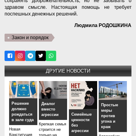
сохранять доброжелательность, но не забывать о
здравом смысле. Настоящая помощь не требует
поспешных денежных решений.
Людмила РОДОШКИНА
Закон и порядок
ДРУГИЕ НОВОСТИ
Решение
Диалог
Простые
должно
вместо
меры
рождаться
Семейные
агрессии
против
в зале суда
ценности
угона и
Крепкая семья
без
краж
Новая
строится не
агрессии
Конституция
только на