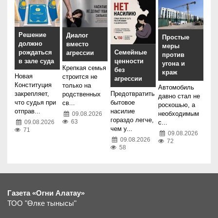
Решение
Диалог
Простые
должно
вместо
меры
рождаться
Семейные
агрессии
против
в зале суда
ценности
угона и
Крепкая семья
без
краж
Новая
строится не
агрессии
Конституция
только на
Автомобиль
закрепляет,
Предотвратить
родственных
давно стал не
что судья при
бытовое
св...
роскошью, а
отправ...
насилие
необходимым
09.08.2026
гораздо легче,
63
с...
09.08.2026
чем у...
71
09.08.2026
09.08.2026
72
58
Газета «Огни Алатау»
ТОО "Өлке тынысы"