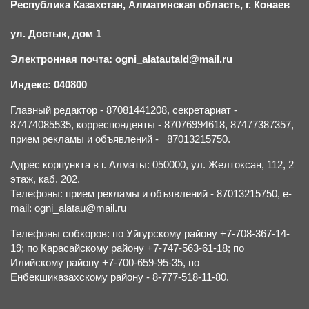
Республика Казахстан, Алматинская область, г.
К
онаев
ул. Достык, дом 1
Электронная почта: ogni_alatautald@mail.ru
Индекс: 040800
Главный редактор - 87081441208, секретариат -
87474085535, корреспонденты - 87076994618, 87477387357,
прием рекламы и объявлений - 87013215750.
Адрес корпункта в г. Алматы: 050000, ул. Желтоксан, 112, 2
этаж, каб. 202.
Телефоны: прием рекламы и объявлений - 87013215750, e-
mail: ogni_alatau@mail.ru
Телефоны собкоров: по Уйгурскому району +7-708-367-14-
19; по Карасайскому району +7-747-563-61-18; по
Илийскому району +7-700-659-95-35, по
Енбекшиказахскому району - 8-777-518-11-80.