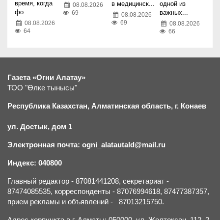
время, когда
одной из
в медицинск...
08.08.2026
фо...
важных...
69
08.08.2026
69
08.08.2026
08.08.2026
64
66
Газета «Огни Алатау»
ТОО "Өлке тынысы"
Республика Казахстан, Алматинская область, г.
К
онаев
ул. Достык, дом 1
Электронная почта: ogni_alatautald@mail.ru
Индекс: 040800
Главный редактор - 87081441208, секретариат -
87474085535, корреспонденты - 87076994618, 87477387357,
прием рекламы и объявлений - 87013215750.
Адрес корпункта в г. Алматы: 050000, ул. Желтоксан, 112, 2