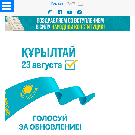
Конаев
+34C°