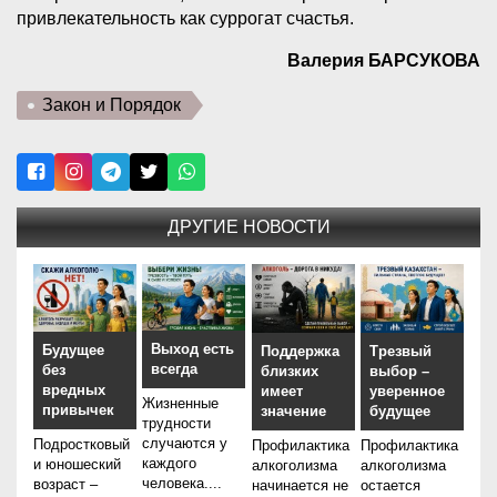
привлекательность как суррогат счастья.
Валерия БАРСУКОВА
Закон и Порядок
ДРУГИЕ НОВОСТИ
Выход есть
Будущее
Трезвый
Поддержка
всегда
без
выбор –
близких
вредных
уверенное
имеет
Жизненные
привычек
будущее
значение
трудности
случаются у
Подростковый
Профилактика
Профилактика
каждого
и юношеский
алкоголизма
алкоголизма
человека....
возраст –
остается
начинается не