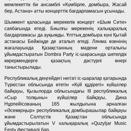
мемлекеттік би ансамблі «Күмбірле, домбыра, Жасай
бер, Астана» атты концерттік бағдарламасын ұсынады.
Шымкент қаласында мерекелік концерт «Шым Сити»
саябағында өтеді. Биылғы мерекенің халықаралық
бағдарламасы да ауқымды. Ұлттық домбыра күні Қытай
астанасы Бейжіңде де аталып өтеді. Лянма өзенінің
жағалауында Қазақстанның мәдени орталығы
ұйымдастыратын Dombra Party іс-шарасында шетелдік
көрермендерге қазақтың дәстүрлі өнері
таныстырылады.
Республикалық деңгейдегі негізгі іс-шаралар қатарында
Түркістан облысында өтетін «Күй құдіреті» күйшілер
байқауы, Қызылорда облысындағы III республикалық
«Сыр толқыны» күйшілер байқауы, Дина
Нұрпейісованың 165 жылдығына арналған
«Әсемқоңыр» республикалық домбырашылар байқауы
және Солтүстік Қазақстан облысында
ұйымдастырылатын V халықаралық «Quzyljar Music
Fest» фестивалі бар.