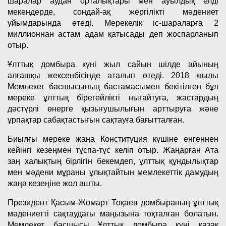
шаралар аудан орталықтары мен ауылдық елді
мекендерде, сондай-ақ жергілікті мәдениет
ұйымдарында өтеді. Мерекелік іс-шараларға 2
миллионнан астам адам қатысады деп жоспарланып
отыр.
Ұлттық домбыра күні жыл сайын шілде айының
алғашқы жексенбісінде аталып өтеді. 2018 жылы
Мемлекет басшысының бастамасымен бекітілген бұл
мереке ұлттық бірегейлікті нығайтуға, жастардың
дәстүрлі өнерге қызығушылығын арттыруға және
ұрпақтар сабақтастығын сақтауға бағытталған.
Биылғы мереке жаңа Конституция күшіне енгеннен
кейінгі кезеңмен тұспа-тұс келіп отыр. Жаңарған Ата
заң халықтың бірлігін бекемдеп, ұлттық құндылықтар
мен мәдени мұраны ұлықтайтын мемлекеттік дамудың
жаңа кезеңіне жол ашты.
Президент Қасым-Жомарт Тоқаев домбыраның ұлттық
мәдениетті сақтаудағы маңызына тоқталған болатын.
Мемлекет басшысы Ұлттық домбыра күні қазақ