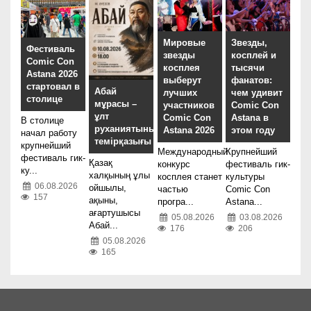
Мировые
Звезды,
Фестиваль
звезды
косплей и
Comic Con
косплея
тысячи
Astana 2026
выберут
фанатов:
стартовал в
Абай
лучших
чем удивит
столице
мұрасы –
участников
Comic Con
ұлт
Comic Con
Astana в
В столице
руханиятының
Astana 2026
этом году
начал работу
темірқазығы
крупнейший
Международный
Крупнейший
фестиваль гик-
Қазақ
конкурс
фестиваль гик-
ку...
халқының ұлы
косплея станет
культуры
06.08.2026
ойшылы,
частью
Comic Con
157
ақыны,
програ...
Astana...
ағартушысы
05.08.2026
03.08.2026
Абай...
176
206
05.08.2026
165