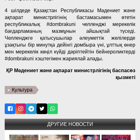
4 шілдеде Қазақстан Республикасы Мәдениет және
ақпарат министрлігінің бастамасымен өтетін
республикалық #dombrakuni челленджі мерекелік
бағдарламаның мазмұнын айшықтай түседі.
Челленджге қатысушылар әлеуметтік желілерде
ұзақтығы бір минутқа дейінгі домбыра үні, ұлттық өнер
мен мерекелік көңіл күйді дәріптейтін бейнероликтерді
#dombrakuni хэштегімен жариялай алады.
ҚР Мәдениет және ақпарат министрлігінің баспасөз
қызметі
Культура
ДРУГИЕ НОВОСТИ