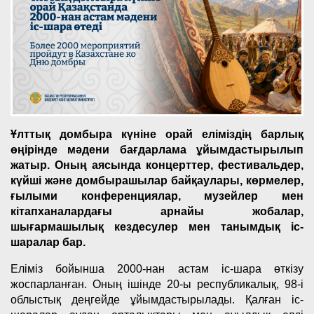
Ұлттық домбыра күніне орай еліміздің барлық
өңірінде мәдени бағдарлама ұйымдастырылып
жатыр. Оның аясында концерттер, фестивальдер,
күйші және домбырашылар байқаулары, көрмелер,
ғылыми конференциялар, музейлер мен
кітапханалардағы арнайы жобалар,
шығармашылық кездесулер мен танымдық іс-
шаралар бар.
Еліміз бойынша 2000-нан астам іс-шара өткізу
жоспарланған. Оның ішінде 20-ы республикалық, 98-і
облыстық деңгейде ұйымдастырылады. Қалған іс-