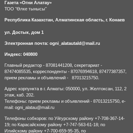
Газета «Огни Алатау»
ТОО "Өлке тынысы"
Республика Казахстан, Алматинская область, г.
К
онаев
ул. Достык, дом 1
Электронная почта: ogni_alatautald@mail.ru
Индекс: 040800
Главный редактор - 87081441208, секретариат -
87474085535, корреспонденты - 87076994618, 87477387357,
прием рекламы и объявлений - 87013215750.
Адрес корпункта в г. Алматы: 050000, ул. Желтоксан, 112, 2
этаж, каб. 202.
Телефоны: прием рекламы и объявлений - 87013215750, e-
mail: ogni_alatau@mail.ru
Телефоны собкоров: по Уйгурскому району +7-708-367-14-
19; по Карасайскому району +7-747-563-61-18; по
Илийскому району +7-700-659-95-35, по