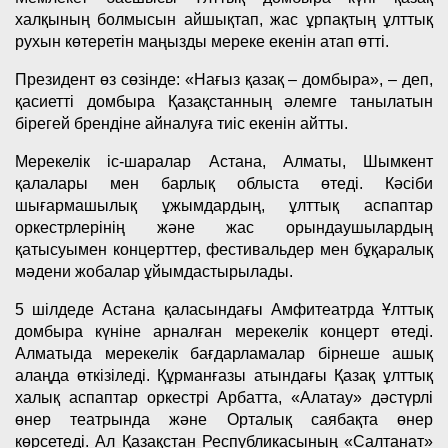
халқының болмысын айшықтап, жас ұрпақтың ұлттық
рухын көтеретін маңызды мереке екенін атап өтті.
Президент өз сөзінде: «Нағыз қазақ – домбыра», – деп,
қасиетті домбыра Қазақстанның әлемге танылатын
бірегей брендіне айналуға тиіс екенін айтты.
Мерекелік іс-шаралар Астана, Алматы, Шымкент
қалалары мен барлық облыста өтеді. Кәсіби
шығармашылық ұжымдардың, ұлттық аспаптар
оркестрлерінің және жас орындаушылардың
қатысуымен концерттер, фестивальдер мен бұқаралық
мәдени жобалар ұйымдастырылады.
5 шілдеде Астана қаласындағы Амфитеатрда Ұлттық
домбыра күніне арналған мерекелік концерт өтеді.
Алматыда мерекелік бағдарламалар бірнеше ашық
алаңда өткізіледі. Құрманғазы атындағы Қазақ ұлттық
халық аспаптар оркестрі Арбатта, «Алатау» дәстүрлі
өнер театрында және Орталық саябақта өнер
көрсетеді. Ал Қазақстан Республикасының «Салтанат»