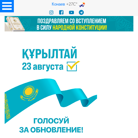
Конаев
+27C°