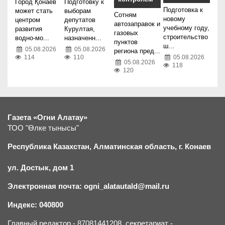
Город Қонаев
Подготовку к
Подготовка к
может стать
выборам
Сотням
новому
центром
депутатов
автозаправок и
учебному году,
развития
Курултая,
газовых
строительство
водно-мо...
назначенн...
пунктов
ш...
05.08.2026
05.08.2026
региона пред...
114
110
05.08.2026
05.08.2026
118
120
Газета «Огни Алатау»
ТОО "Өлке тынысы"
Республика Казахстан, Алматинская область, г.
К
онаев
ул. Достык, дом 1
Электронная почта: ogni_alatautald@mail.ru
Индекс: 040800
Главный редактор - 87081441208, секретариат -