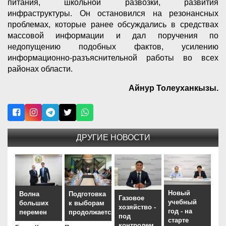
питания, школьной развозки, развития
инфраструктуры. Он остановился на резонансных
проблемах, которые ранее обсуждались в средствах
массовой информации и дал поручения по
недопущению подобных фактов, усилению
информационно-разъяснительной работы во всех
районах области.
Айнур Толеуханкызы.
ДРУГИЕ НОВОСТИ
Новый
Волна
Подготовка
Газовое
учебный
больших
к выборам
хозяйство -
год - на
перемен
продолжается
под
старте
контролем