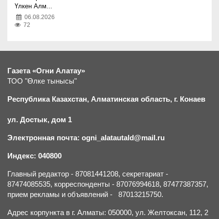
Үлкен Алм...
06.08.2026
72
Газета «Огни Алатау»
ТОО "Өлке тынысы"
Республика Казахстан, Алматинская область, г.
К
онаев
ул. Достык, дом 1
Электронная почта: ogni_alatautald@mail.ru
Индекс: 040800
Главный редактор - 87081441208, секретариат -
87474085535, корреспонденты - 87076994618, 87477387357,
прием рекламы и объявлений - 87013215750.
Адрес корпункта в г. Алматы: 050000, ул. Желтоксан, 112, 2