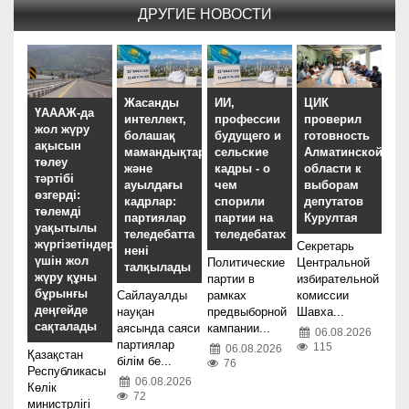
ДРУГИЕ НОВОСТИ
Жасанды
ИИ,
ЦИК
ҮАААЖ-да
интеллект,
профессии
проверил
жол жүру
болашақ
будущего и
готовность
ақысын
мамандықтар
сельские
Алматинской
төлеу
және
кадры - о
области к
тәртібі
ауылдағы
чем
выборам
өзгерді:
кадрлар:
спорили
депутатов
төлемді
партиялар
партии на
Курултая
уақытылы
теледебатта
теледебатах
жүргізетіндер
Секретарь
нені
үшін жол
Политические
Центральной
талқылады
жүру құны
партии в
избирательной
бұрынғы
Сайлауалды
рамках
комиссии
деңгейде
науқан
предвыборной
Шавха...
сақталады
аясында саяси
кампании...
06.08.2026
партиялар
115
06.08.2026
Қазақстан
білім бе...
76
Республикасы
06.08.2026
Көлік
72
министрлігі