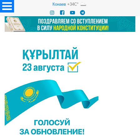
Конаев
+34C°