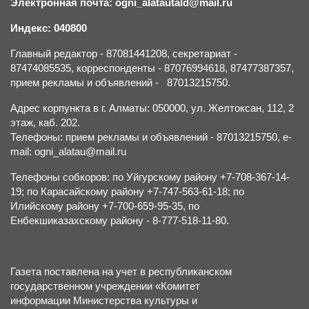
Электронная почта: ogni_alatautald@mail.ru
Индекс: 040800
Главный редактор - 87081441208, секретариат -
87474085535, корреспонденты - 87076994618, 87477387357,
прием рекламы и объявлений - 87013215750.
Адрес корпункта в г. Алматы: 050000, ул. Желтоксан, 112, 2
этаж, каб. 202.
Телефоны: прием рекламы и объявлений - 87013215750, e-
mail: ogni_alatau@mail.ru
Телефоны собкоров: по Уйгурскому району +7-708-367-14-
19; по Карасайскому району +7-747-563-61-18; по
Илийскому району +7-700-659-95-35, по
Енбекшиказахскому району - 8-777-518-11-80.
Газета поставлена на учет в республиканском
государственном учреждении «Комитет
информации Министерства культуры и