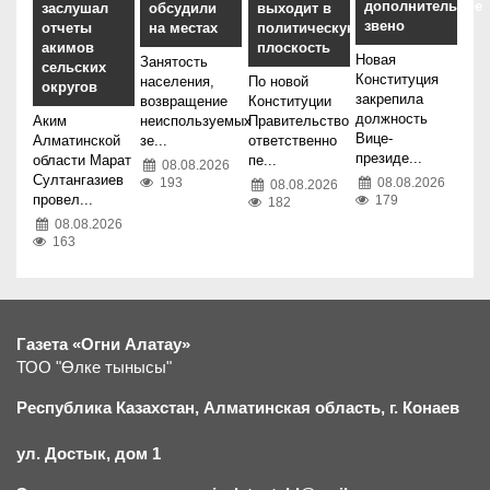
дополнительное
заслушал
обсудили
выходит в
звено
отчеты
на местах
политическую
акимов
плоскость
Новая
Занятость
сельских
Конституция
населения,
По новой
округов
закрепила
возвращение
Конституции
должность
Аким
неиспользуемых
Правительство
Вице-
Алматинской
зе...
ответственно
президе...
области Марат
пе...
08.08.2026
Султангазиев
193
08.08.2026
08.08.2026
провел...
179
182
08.08.2026
163
Газета «Огни Алатау»
ТОО "Өлке тынысы"
Республика Казахстан, Алматинская область, г.
К
онаев
ул. Достык, дом 1