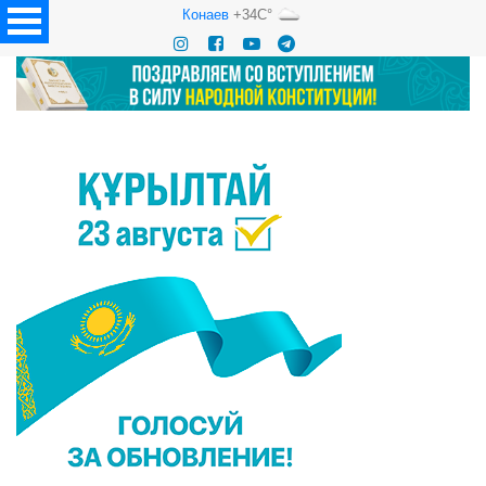
Конаев
+34C°