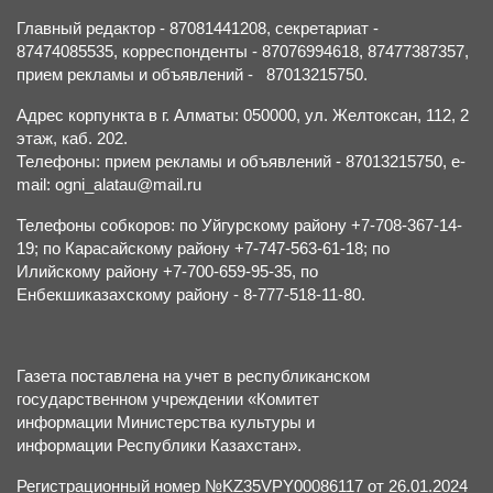
Главный редактор - 87081441208, секретариат -
87474085535, корреспонденты - 87076994618, 87477387357,
прием рекламы и объявлений - 87013215750.
Адрес корпункта в г. Алматы: 050000, ул. Желтоксан, 112, 2
этаж, каб. 202.
Телефоны: прием рекламы и объявлений - 87013215750, e-
mail: ogni_alatau@mail.ru
Телефоны собкоров: по Уйгурскому району +7-708-367-14-
19; по Карасайскому району +7-747-563-61-18; по
Илийскому району +7-700-659-95-35, по
Енбекшиказахскому району - 8-777-518-11-80.
Газета поставлена на учет в республиканском
государственном учреждении «Комитет
информации Министерства культуры и
информации Республики Казахстан».
Регистрационный номер №KZ35VPY00086117 от 26.01.2024