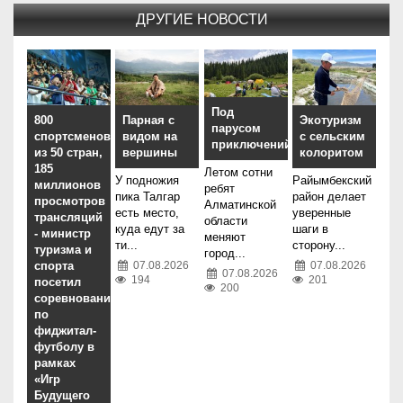
ДРУГИЕ НОВОСТИ
Под
800
Парная с
Экотуризм
парусом
спортсменов
видом на
с сельским
приключений
из 50 стран,
вершины
колоритом
185
Летом сотни
У подножия
Райымбекский
миллионов
ребят
пика Талгар
район делает
просмотров
Алматинской
есть место,
уверенные
трансляций
области
куда едут за
шаги в
- министр
меняют
ти...
сторону...
туризма и
город...
спорта
07.08.2026
07.08.2026
07.08.2026
194
201
посетил
200
соревнования
по
фиджитал-
футболу в
рамках
«Игр
Будущего