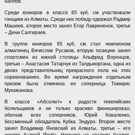
баллов.
Среди юниоров в классе 65 куб. см участвовали
гонщики из Алматы. Среди них победу одержал Радмир
Машеев, второе место занял Егор Лаврененок, третье
– Дени Салгираев.
В группе юниоров 85 куб. см стал чемпионом
алматинец Вячеслав Русаков, вторую позицию занял
спортсмен из южной столицы Альфред Воронцов,
третью – Анастасия Татарчук из Талдыкоргана, одна из
двоих представительниц прекрасного пола на этих
соревнованиях. Во время награждения отдельным
призом была отмечена ее соперница Томирис
Мукажанова.
В классе «Абсолют» к радости текелийских
болельщиков и не только красиво финишировал,
обогнав всех соперников, Юрий Коваленко,
бессменный обладатель Кубка Эндуро. Второе место
занял Владимир Яновский из Алматы, третье – его
земляк Андрей Якуба. Немного не хватило баллов,