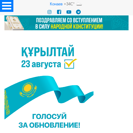
Конаев
+34C°