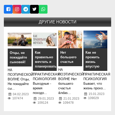
ДРУГИЕ НОВОСТИ
Как
Нет
Как не
Отцы, не
правильно
большего
прожить
покидайте
мечтать и
счастья
жизнь
сыновей!
планировать?
впустую
НА
НА
ПРАКТИЧЕСКАЯ
ПОЭТИЧЕСКОЙ
ПРАКТИЧЕСКАЯ
ПОЭТИЧЕСКОЙ
ПСИХОЛОГИЯ
ВОЛНЕ Нет
ПСИХОЛОГИЯ
ВОЛНЕ Отцы,
Выходные -
большего
Бывает, что
Не покидайте
время
счастья
жизнь прохо...
сы...
походо...
&ndas...
15.01.2023
04.02.2023
109029
107474
29.01.2023
21.01.2023
109124
109478