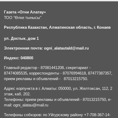
Газета «Огни Алатау»
ТОО "Өлке тынысы"
Республика Казахстан, Алматинская область, г.
К
онаев
ул. Достык, дом 1
Электронная почта: ogni_alatautald@mail.ru
Индекс: 040800
Главный редактор - 87081441208, секретариат -
87474085535, корреспонденты - 87076994618, 87477387357,
прием рекламы и объявлений - 87013215750.
Адрес корпункта в г. Алматы: 050000, ул. Желтоксан, 112, 2
этаж, каб. 202.
Телефоны: прием рекламы и объявлений - 87013215750, e-
mail: ogni_alatau@mail.ru
Телефоны собкоров: по Уйгурскому району +7-708-367-14-