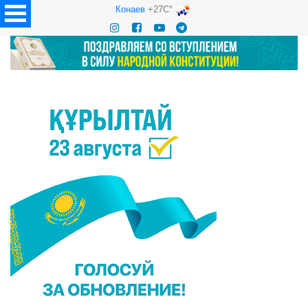
Конаев
+27C°