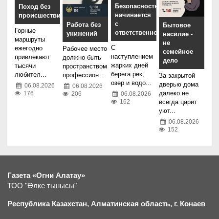
Безопасность
Поход без
начинается
происшествий
с
Работа без
Бытовое
Горные
ответственности
унижений
насилие -
маршруты
не
С
ежегодно
Рабочее место
семейное
наступлением
привлекают
должно быть
дело
жарких дней
тысячи
пространством
берега рек,
любител...
профессион...
За закрытой
озер и водо...
дверью дома
06.08.2026
06.08.2026
далеко не
176
06.08.2026
206
162
всегда царит
уют...
06.08.2026
152
Газета «Огни Алатау»
ТОО "Өлке тынысы"
Республика Казахстан, Алматинская область, г.
К
онаев