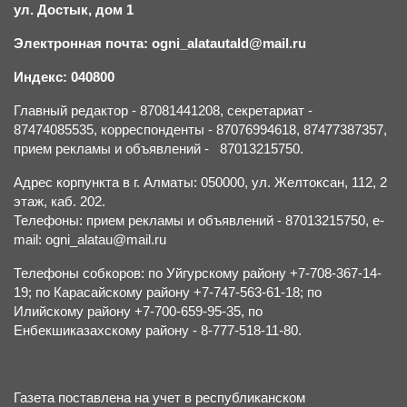
ул. Достык, дом 1
Электронная почта: ogni_alatautald@mail.ru
Индекс: 040800
Главный редактор - 87081441208, секретариат -
87474085535, корреспонденты - 87076994618, 87477387357,
прием рекламы и объявлений - 87013215750.
Адрес корпункта в г. Алматы: 050000, ул. Желтоксан, 112, 2
этаж, каб. 202.
Телефоны: прием рекламы и объявлений - 87013215750, e-
mail: ogni_alatau@mail.ru
Телефоны собкоров: по Уйгурскому району +7-708-367-14-
19; по Карасайскому району +7-747-563-61-18; по
Илийскому району +7-700-659-95-35, по
Енбекшиказахскому району - 8-777-518-11-80.
Газета поставлена на учет в республиканском