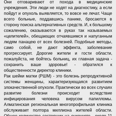
Они отговаривают от похода в медицинские
учреждения. Эти люди не ходят на диагностику, а если
пойдут и опухоль выявляется, то вовсе не лечат. Чаще
всего больные, поддавшись панике, бросаются в
сторону поиска альтернативных средств. И, к большому
сожалению, оказываются в руках так называемых
«целителей», обещающих отчаявшимся и напуганным
людям панацею от всех болезней. Подобные методы,
само собой, не дают эффекта, заболевание
прогрессирует. Дорогие жители и гости области,
пожалуйста, не бойтесь больниц, их главная задача -
сохранить ваше здоровье! - обратился к
общественности директор клиники.
Рак шейки матки (РШМ) - это болезнь репродуктивной
системы женщины, характеризующаяся развитием
злокачественной опухоли. Практически во всех случаях
развитие болезни происходит вследствие
инфицирования человека вирусом папилломы.
Алматинская региональная многопрофильная клиника
обслуживает полтора миллиона жителей области.
Общее количество состоящих на онкоучете - около 11