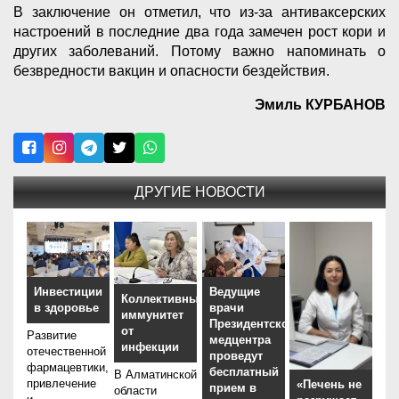
В заключение он отметил, что из-за антиваксерских
настроений в последние два года замечен рост кори и
других заболеваний. Потому важно напоминать о
безвредности вакцин и опасности бездействия.
Эмиль КУРБАНОВ
ДРУГИЕ НОВОСТИ
Инвестиции
Ведущие
Коллективный
в здоровье
врачи
иммунитет
Президентского
от
Развитие
медцентра
инфекции
отечественной
проведут
фармацевтики,
бесплатный
В Алматинской
привлечение
«Печень не
прием в
области