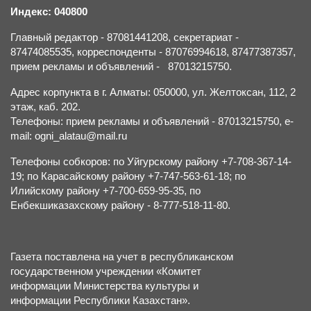
Индекс: 040800
Главный редактор - 87081441208, секретариат -
87474085535, корреспонденты - 87076994618, 87477387357,
прием рекламы и объявлений - 87013215750.
Адрес корпункта в г. Алматы: 050000, ул. Желтоксан, 112, 2
этаж, каб. 202.
Телефоны: прием рекламы и объявлений - 87013215750, e-
mail: ogni_alatau@mail.ru
Телефоны собкоров: по Уйгурскому району +7-708-367-14-
19; по Карасайскому району +7-747-563-61-18; по
Илийскому району +7-700-659-95-35, по
Енбекшиказахскому району - 8-777-518-11-80.
Газета поставлена на учет в республиканском
государственном учреждении «Комитет
информации Министерства культуры и
информации Республики Казахстан».