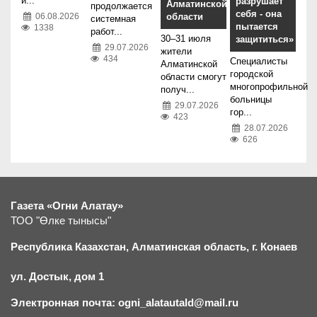
и...
разрушает
Алматинской
продолжается
себя - она
06.08.2026
области
системная
пытается
1338
работ...
30–31 июля
защититься»
29.07.2026
жители
434
Специалисты
Алматинской
городской
области смогут
многопрофильной
получ...
больницы
29.07.2026
гор...
423
28.07.2026
626
Газета «Огни Алатау»
ТОО "Өлке тынысы"
Республика Казахстан, Алматинская область, г.
К
онаев
ул. Достык, дом 1
Электронная почта: ogni_alatautald@mail.ru