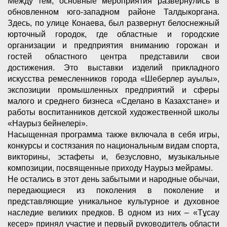
Между тем, основные мероприятия развернулись в
обновленном юго-западном районе Талдыкоргана.
Здесь, по улице Конаева, был развернут белоснежный
юрточный городок, где областные и городские
организации и предприятия вниманию горожан и
гостей областного центра представили свои
достижения. Это выставки изделий прикладного
искусства ремесленников города «Шеберлер ауылы»,
экспозиции промышленных предприятий и сферы
малого и среднего бизнеса «Сделано в Казахстане» и
работы воспитанников детской художественной школы
«Наурыз бейнелері».
Насыщенная программа также включала в себя игры,
конкурсы и состязания по национальным видам спорта,
викторины, эстафеты и, безусловно, музыкальные
композиции, посвященные приходу Наурыз мейрамы.
Не остались в этот день забытыми и народные обычаи,
передающиеся из поколения в поколение и
представляющие уникальное культурное и духовное
наследие великих предков. В одном из них – «Тұсау
кесер» принял участие и первый руководитель области