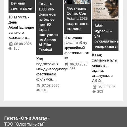
Вечный
Свыше
свет мысли
Фестиваль
1900 ИИ-
Comic Con
фильмов
10 августа -
Astana 2026
из более
День
стартовал в
чем 90
Абай
АбаяНаследие
столице
стран
мұрасы –
великого
поступило
ұлт
казахского...
В столице
на Astana
руханиятының
начал работу
08.08.2026
AI Film
темірқазығы
крупнейший
166
Festival
фестиваль гик-
Қазақ
ку...
Ход
халқының ұлы
подготовки к
06.08.2026
ойшылы,
256
международному
ақыны,
фестивалю
ағартушысы
фильмов,...
Абай...
07.08.2026
05.08.2026
210
203
Газета «Огни Алатау»
ТОО "Өлке тынысы"