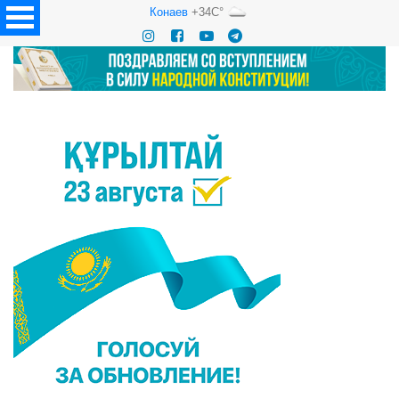
Конаев
+34C°