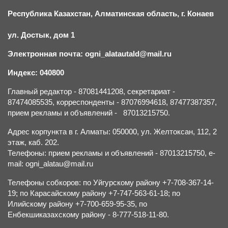
Республика Казахстан, Алматинская область, г.
К
онаев
ул. Достык, дом 1
Электронная почта: ogni_alatautald@mail.ru
Индекс: 040800
Главный редактор - 87081441208, секретариат -
87474085535, корреспонденты - 87076994618, 87477387357,
прием рекламы и объявлений - 87013215750.
Адрес корпункта в г. Алматы: 050000, ул. Желтоксан, 112, 2
этаж, каб. 202.
Телефоны: прием рекламы и объявлений - 87013215750, e-
mail: ogni_alatau@mail.ru
Телефоны собкоров: по Уйгурскому району +7-708-367-14-
19; по Карасайскому району +7-747-563-61-18; по
Илийскому району +7-700-659-95-35, по
Енбекшиказахскому району - 8-777-518-11-80.