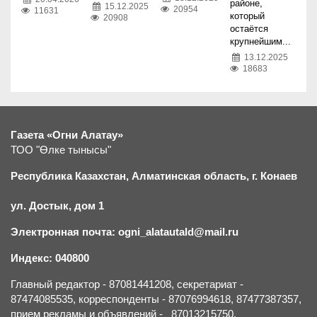
районе,
15.12.2025
20954
11631
который
20908
остаётся
крупнейшим...
13.12.2025
18683
Газета «Огни Алатау»
ТОО "Өлке тынысы"
Республика Казахстан, Алматинская область, г.
К
онаев
ул. Достык, дом 1
Электронная почта: ogni_alatautald@mail.ru
Индекс: 040800
Главный редактор - 87081441208, секретариат -
87474085535, корреспонденты - 87076994618, 87477387357,
прием рекламы и объявлений - 87013215750.