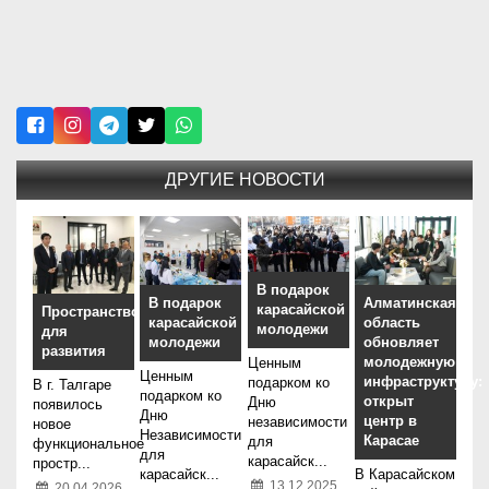
ДРУГИЕ НОВОСТИ
В подарок
В подарок
Алматинская
карасайской
Пространство
карасайской
область
молодежи
для
молодежи
обновляет
развития
молодежную
Ценным
Ценным
инфраструктуру:
подарком ко
В г. Талгаре
подарком ко
открыт
Дню
появилось
Дню
центр в
независимости
новое
Независимости
Карасае
для
функциональное
для
карасайск...
простр...
карасайск...
В Карасайском
13.12.2025
20.04.2026