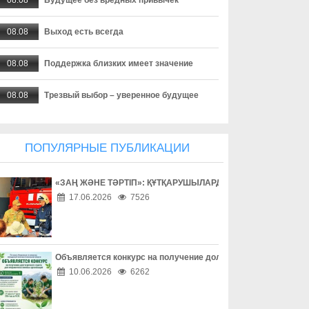
08.08
Выход есть всегда
08.08
Поддержка близких имеет значение
08.08
Трезвый выбор – уверенное будущее
08.08
Взаимное уважение на дороге
ПОПУЛЯРНЫЕ ПУБЛИКАЦИИ
08.08
Дети учатся на примере взрослых
«ЗАҢ ЖӘНЕ ТӘРТІП»: ҚҰТҚАРУШЫЛАРДЫҢ ЕҢБЕГІМЕН ТАН
08.08
Внимание за рулем спасает жизни
17.06.2026
7526
08.08
Безопасность начинается за рулем
08.08
Доверие сильнее опасных соблазнов
Объявляется конкурс на получение долгосрочного гранта д
10.06.2026
6262
08.08
Осторожность – лучшая защита в сети