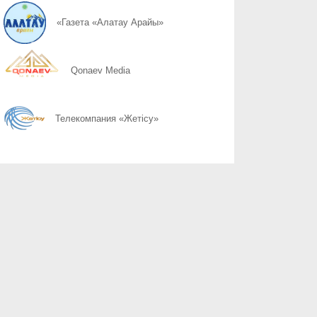
08.08
Простые правила сохранности имущества
«Газета «Алатау Арайы»
08.08
Собственность под охраной закона
Qonaev Media
08.08
Почему 120 баллов не всегда гарантируют грант, а 100 могут 
Телекомпания «Жетісу»