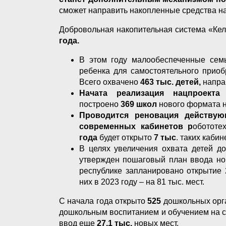
сможет направить накопленные средства н
Добровольная накопительная система «Кел
года.
В этом году малообеспеченные се
ребенка для самостоятельного приоб
Всего охвачено
463 тыс. детей,
напра
Начата реализация нацпроекта
построено
369 школ
нового формата 
Проводится реновация действу
современных кабинетов р
обототе
года
будет открыто
7 тыс
. таких кабин
В целях увеличения охвата детей д
утвержден пошаговый план ввода но
республике запланировано открытие 
них в 2023 году – на 81 тыс. мест.
С начала года открыто
525
дошкольных орг
дошкольным воспитанием и обучением на с
ввод еще
27,1 тыс.
новых мест.