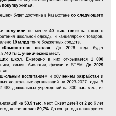
а
покупку жилья.
ешек» будет доступна в Казахстане
со следующего
мьи
получили
не менее
40 тыс. тенге
на каждого
ретения школьной одежды и канцелярских товаров.
влено
19 млрд
тенге бюджетных средств.
 «Комфортная школа».
До 2026 года будет
на
740 тыс. ученических мест.
ющих школ
. Ежегодно в них открывается
1 000
хники, химии, биологии, физики и STEM.
До 2029
етов.
ошкольным воспитанием и обучением разработан и
вых дошкольных организаций на 2023-2027 годы. В
2 483 дошкольных учреждений на 300 тыс. мест, из
анизаций на
53,9 тыс.
мест. Охват детей от 2 до 6 лет
егодня составляет
89,7%.
До конца года планируется