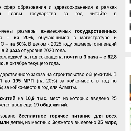
ю сфер образования и здравоохранения в рамках
ммы Главы государства за год читайте в
личены размеры ежемесячных
государственных
ата –
на 20%
, обучающимся в магистратуре и
ПО –
на 50%
. В целом к 2025 году размеры стипендий
в 2 раза
от уровня 2020 года.
 колледжей за год сокращена
почти в 3 раза – с 62,8
ыс.
в октябре текущего года.
дарственного заказа на строительство общежитий. В
РП
до
195 МРП
(на 20%) за койко-место в год по
) за койко-место в год для Алматы.
ежитий
на
10,9 тыс.
мест, из которых введено 25
уется ввод еще
19 общежитий
.
изовано
бесплатное горячее питание для всех
 млн
детей, из местных бюджетов выделено
25 млрд