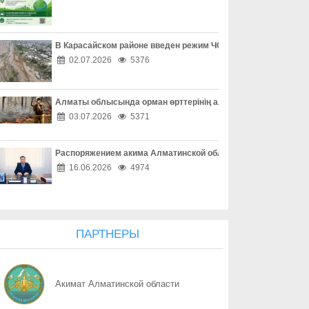
08.08
Одно решение может изменить жизнь
08.08
Профилактика сильнее зависимости
В Карасайском районе введен режим ЧС местного масштаба
02.07.2026
5376
08.08
«Әділет» форумы, Respublica-ның ReTalks алаңы және Baytaq-
Алматы облысында орман өрттерінің алдын алу жұмыстары
08.08
Форум «Әділет», ReTalks Respublica и экологический караван B
03.07.2026
5371
08.08
Один код – и аккаунт потерян
Распоряжением акима Алматинской области Куаныш Бахыту
08.08
Покупки без неприятных сюрпризов
16.06.2026
4974
08.08
Опасная ссылка в один клик
08.08
«Ваш счет в опасности» - не спешите верить
ПАРТНЕРЫ
08.08
Осторожность при онлайн-сделках
Акимат Алматинской области
08.08
Как обезопасить свое жилье