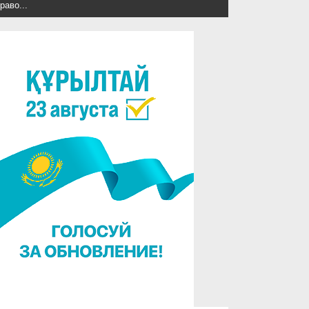
раво...