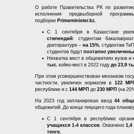
О работе Правительства РК по развити
исполнения предвыборной програ
подборке
Primeminister.kz.
С 1 сентября в Казахстане уве
стипендий
: студентам бакалаври
докторантуре –
на 15%
, студентам Ти
студентов будут
поэтапно увеличены 
Нехватка мест в общежитиях вузов и
тыс.
койко-мест в 2022 году
до 23,9 т
При этом усовершенствован механизм госу
частности, увеличен норматив
с 122 М
республике и с
144 МРП
до
230 МРП
(на 20%
На 2023 год запланирован ввод
44 общ
общежитий. До конца текущего года планир
С 1 сентября в республике орган
учащихся 1-4 классов
. Охвачено
1,4
тенге.