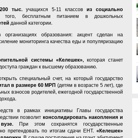
 200 тыс.
учащихся 5-11 классов
из социально
того, бесплатным питанием в дошкольных
етей
данной категории.
 организациях образования: акцент сделан на
усиление мониторинга качества еды и популяризацию
опительной системы «Келешек»,
которая станет
доступа граждан к высшему образованию.
ткрыть специальный счет, на который государство
тал в размере 60 МРП
(детям в возрасте 5 лет), где
льных взносов родителей, ежегодной государственной
дохода.
редств в рамках инициативы Главы государства
едствии позволит
консолидировать накопления и
узе.
При этом сохранятся государственные
но претендовать по итогам сдачи ЕНТ.
«Келешек»
ддержки.
В случае поступления на грант абитуриент