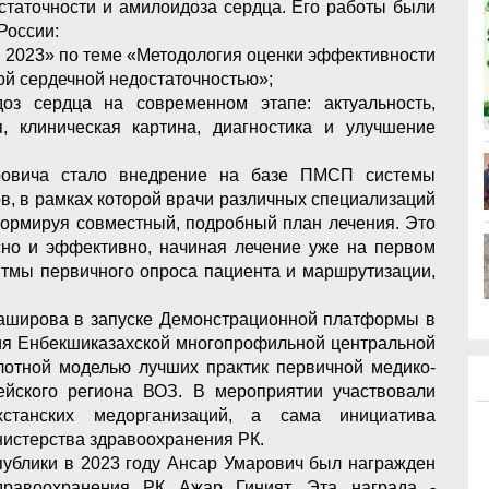
статочности и амилоидоза сердца. Его работы были
России:
0, 2023» по теме «Методология оценки эффективности
ой сердечной недостаточностью»;
з сердца на современном этапе: актуальность,
, клиническая картина, диагностика и улучшение
ровича стало внедрение на базе ПМСП системы
в, в рамках которой врачи различных специализаций
формируя совместный, подробный план лечения. Это
но и эффективно, начиная лечение уже на первом
итмы первичного опроса пациента и маршрутизации,
аширова в запуске Демонстрационной платформы в
тия Енбекшиказахской многопрофильной центральной
отной моделью лучших практик первичной медико-
йского региона ВОЗ. В мероприятии участвовали
хстанских медорганизаций, а сама инициатива
истерства здравоохранения РК.
публики в 2023 году Ансар Умарович был награжден
дравоохранения РК Ажар Гиният. Эта награда -