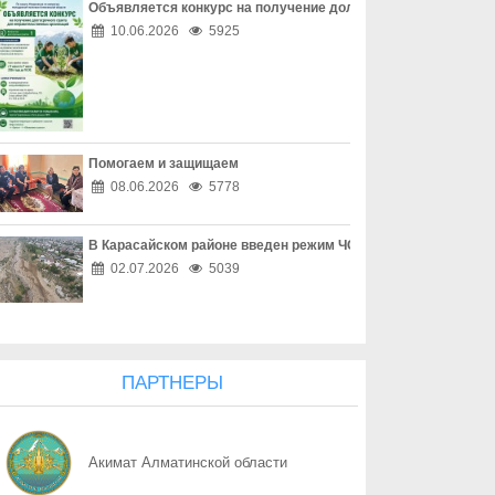
Объявляется конкурс на получение долгосрочного гранта д
06.08
Наркотическая зависимость разрушает здоровье
10.06.2026
5925
06.08
Собственник обязан соблюдать законодательство
06.08
Опасный обгон – риск для каждого
Помогаем и защищаем
06.08
Перекресток, где победила вежливость
08.06.2026
5778
06.08
Право собственности - основа доверия
В Карасайском районе введен режим ЧС местного масштаба
06.08
Собственность начинается с уважения
02.07.2026
5039
06.08
Трезвость - часть профессии
06.08
Дом, где праздник заканчивается бедой
ПАРТНЕРЫ
06.08
Поддельный начальник на связи
Акимат Алматинской области
06.08
Дроппер - не безобидный посредник