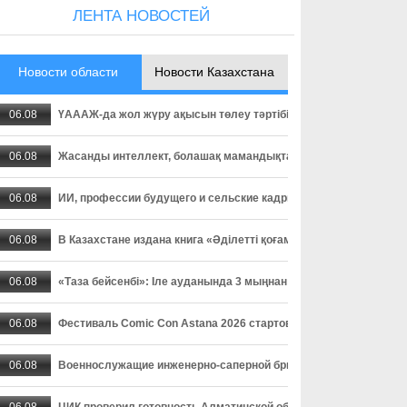
ЛЕНТА НОВОСТЕЙ
Новости области
Новости Казахстана
06.08
ҮАААЖ-да жол жүру ақысын төлеу тәртібі өзгерді: төлемді уа
06.08
Жасанды интеллект, болашақ мамандықтар және ауылдағы кад
06.08
ИИ, профессии будущего и сельские кадры - о чем спорили пар
06.08
В Казахстане издана книга «Әділетті қоғамға шыншыл сөз», в
06.08
«Таза бейсенбі»: Іле ауданында 3 мыңнан астам адам сенбілік
06.08
Фестиваль Comic Con Astana 2026 стартовал в столице
06.08
Военнослужащие инженерно-саперной бригады осваивают прак
06.08
ЦИК проверил готовность Алматинской области к выборам деп