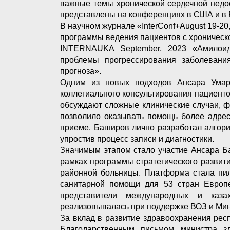
важные темы хронической сердечной недо
представлены на конференциях в США и в 
В научном журнале «InterConf+August 19-2
программы ведения пациентов с хроническ
INTERNAUKA September, 2023 «Амилоидо
проблемы прогрессирования заболевания
прогноза».
Одним из новых подходов Ансара Ума
коллегиального консультирования пациенто
обсуждают сложные клинические случаи, 
позволило оказывать помощь более адрес
приеме. Баширов лично разработал алгор
упростив процесс записи и диагностики.
Значимым этапом стало участие Ансара Б
рамках программы стратегического разви
районной больницы. Платформа стала пил
санитарной помощи для 53 стран Европе
представители международных и каза
реализовывалась при поддержке ВОЗ и Мин
За вклад в развитие здравоохранения рес
Благодарственным письмом министра з