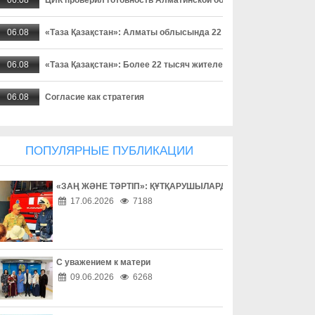
06.08
«Таза Қазақстан»: Алматы облысында 22 мыңнан астам тұрғ
06.08
«Таза Қазақстан»: Более 22 тысяч жителей Алматинской област
06.08
Согласие как стратегия
06.08
Поход без происшествий
ПОПУЛЯРНЫЕ ПУБЛИКАЦИИ
06.08
Работа без унижений
«ЗАҢ ЖӘНЕ ТӘРТІП»: ҚҰТҚАРУШЫЛАРДЫҢ ЕҢБЕГІМЕН ТАН
06.08
Безопасность начинается с ответственности
17.06.2026
7188
06.08
Бытовое насилие - не семейное дело
06.08
Инвестиции в здоровье
С уважением к матери
09.06.2026
6268
06.08
Борьба с наркоманией выходит на новый уровень