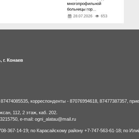
многопрофильной
больницы гор...
28.07.2026
653
 г.
К
онаев
- 87474085535, корреспонденты - 87076994618, 87477387357, пр
сан, 112, 2 этаж, каб. 202.
15750, e-mail: ogni_alatau@mail.ru
8-367-14-19; по Карасайскому району +7-747-563-61-18; по Или