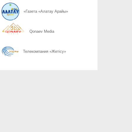
06.08
Қоршаған ортамыздың тазалығын сақтау – баршамыздың ортақ
«Газета «Алатау Арайы»
06.08
Казахстану нужен новый уровень контроля: что предлагают уч
Qonaev Media
06.08
Радиоэкологический мониторинг приграничных территорий Каза
Телекомпания «Жетісу»