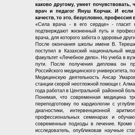
каково другому, умеет почувствовать, 
врач и педагог Януш Корчак. И если
качеств, то это, безусловно, профессия 
«Сила врача - в его сердце» - гласит 
подтверждают жизненный путь и профес
врача, для которого забота о здоровье друг
После окончания школы имени В. Терешк
поступил в Казахский национальный мед
факультет «Лечебное дело». Но учеба в ву
пути. После получения диплома он пр
Российского медицинского университета, п
Медицинскую деятельность Ансар Умаров
станции скорой неотложной помощи г. Алм
года работал в Центральной районной боль
Понимая, что современная медицина тре
переподготовку по кардиологии с углубл
диагностики, интервенционной аритм
профессиональных семинарах и обуча
современные подходы в лечение. Кроме п
исследователь, опубликовав научные ст