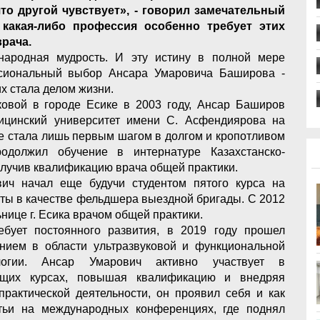
что другой чувствует», - говорил замечательный
 какая-либо профессия особенно требует этих
врача.
народная мудрость. И эту истину в полной мере
сиональный выбор Ансара Умаровича Баширова -
их стала делом жизни.
овой в городе Есике в 2003 году, Ансар Баширов
ицинский университет имени С. Асфендиярова на
зе стала лишь первым шагом в долгом и кропотливом
одолжил обучение в интернатуре Казахстанско-
олучив квалификацию врача общей практики.
ич начал еще будучи студентом пятого курса на
аты в качестве фельдшера выездной бригады. С 2012
нице г. Есика врачом общей практики.
бует постоянного развития, в 2019 году прошел
ением в области ультразвуковой и функциональной
ологии. Ансар Умарович активно участвует в
ющих курсах, повышая квалификацию и внедряя
рактической деятельности, он проявил себя и как
атьи на международных конференциях, где поднял