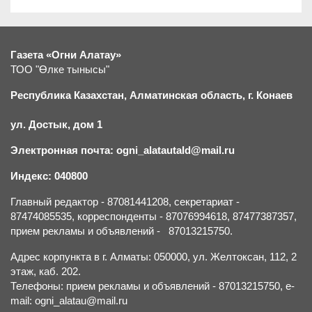
Газета «Огни Алатау»
ТОО "Өлке тынысы"
Республика Казахстан, Алматинская область, г.
К
онаев
ул. Достык, дом 1
Электронная почта: ogni_alatautald@mail.ru
Индекс: 040800
Главный редактор - 87081441208, секретариат -
87474085535, корреспонденты - 87076994618, 87477387357,
прием рекламы и объявлений - 87013215750.
Адрес корпункта в г. Алматы: 050000, ул. Желтоксан, 112, 2
этаж, каб. 202.
Телефоны: прием рекламы и объявлений - 87013215750, e-
mail: ogni_alatau@mail.ru