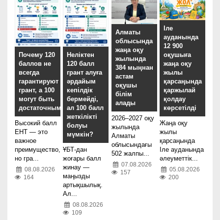
Іле
Алматы
ауданында
облысында
12 900
жаңа оқу
оқушыға
Почему 120
Неліктен
жылында
жаңа оқу
баллов не
120 балл
384 мыңнан
жылы
всегда
грант алуға
астам
қарсаңында
гарантируют
әрдайым
оқушы
қаржылай
грант, а 100
кепілдік
білім
қолдау
могут быть
бермейді,
алады
көрсетілді
достаточными?
ал 100 балл
жеткілікті
2026–2027 оқу
Жаңа оқу
Высокий балл
болуы
жылында
жылы
ЕНТ — это
мүмкін?
Алматы
қарсаңында
важное
облысындағы
Іле ауданында
преимущество,
ҰБТ-дан
502 жалпы...
әлеуметтік...
но гра...
жоғары балл
07.08.2026
жинау —
05.08.2026
08.08.2026
157
маңызды
200
164
артықшылық.
Ал...
08.08.2026
109