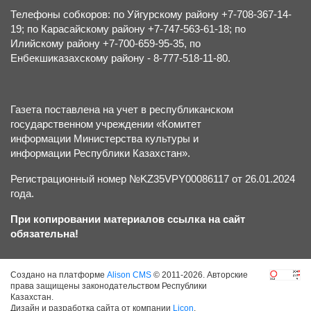
Телефоны собкоров: по Уйгурскому району +7-708-367-14-
19; по Карасайскому району +7-747-563-61-18; по
Илийскому району +7-700-659-95-35, по
Енбекшиказахскому району - 8-777-518-11-80.
Газета поставлена на учет в республиканском
государственном учреждении «Комитет
информации Министерства культуры и
информации Республики Казахстан».
Регистрационный номер №KZ35VPY00086117 от 26.01.2024
года.
При копировании материалов ссылка на сайт
обязательна!
Создано на платформе
Alison CMS
© 2011-2026. Авторские
права защищены законодательством Республики
Казахстан.
Дизайн и разработка сайта от компании
Licon
.